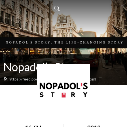
Nopadol’s Story
https://feed.podbean.com/nopadolstory/feed.xml