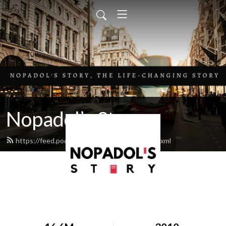
Nopadol’s Story
https://feed.podbean.com/nopadolstory/feed.xml